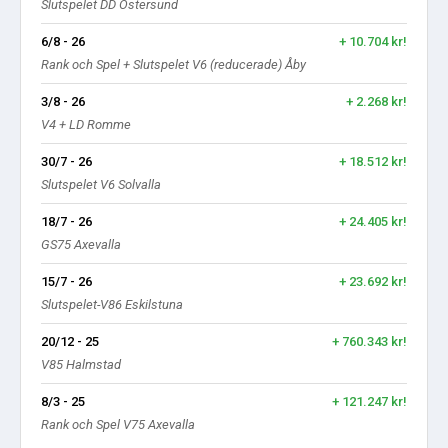
Slutspelet DD Östersund
6/8 - 26
+ 10.704 kr!
Rank och Spel + Slutspelet V6 (reducerade) Åby
3/8 - 26
+ 2.268 kr!
V4 + LD Romme
30/7 - 26
+ 18.512 kr!
Slutspelet V6 Solvalla
18/7 - 26
+ 24.405 kr!
GS75 Axevalla
15/7 - 26
+ 23.692 kr!
Slutspelet-V86 Eskilstuna
20/12 - 25
+ 760.343 kr!
V85 Halmstad
8/3 - 25
+ 121.247 kr!
Rank och Spel V75 Axevalla