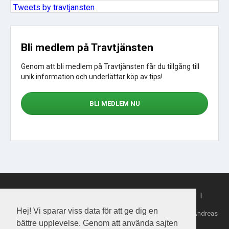
Tweets by travtjansten
Bli medlem på Travtjänsten
Genom att bli medlem på Travtjänsten får du tillgång till
unik information och underlättar köp av tips!
BLI MEDLEM NU
Sajtkarta
|
Om webbplatsen
|
Om cookies
|
Köpvillkor
|
Sporttjansten.se
Hej! Vi sparar viss data för att ge dig en
Tillhandahållare: Daytime Media House AB, Ansvarig utgivare: Andreas
Henriksson
bättre upplevelse. Genom att använda sajten
Copyright 2026 Daytime Media House AB 556763-4828