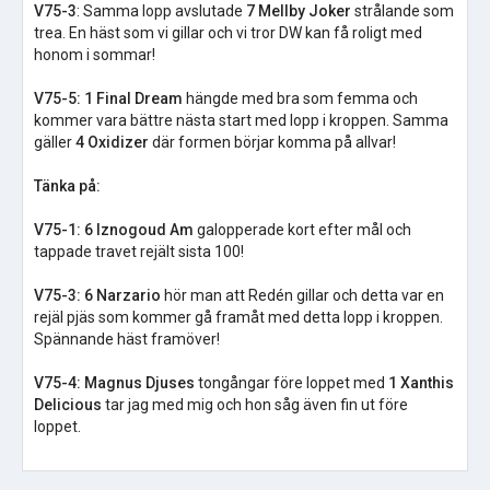
V75-3
: Samma lopp avslutade
7 Mellby Joker
strålande som
trea. En häst som vi gillar och vi tror DW kan få roligt med
honom i sommar!
V75-5: 1 Final Dream
hängde med bra som femma och
kommer vara bättre nästa start med lopp i kroppen. Samma
gäller
4 Oxidizer
där formen börjar komma på allvar!
Tänka på:
V75-1: 6 Iznogoud Am
galopperade kort efter mål och
tappade travet rejält sista 100!
V75-3: 6 Narzario
hör man att Redén gillar och detta var en
rejäl pjäs som kommer gå framåt med detta lopp i kroppen.
Spännande häst framöver!
V75-4: Magnus Djuses
tongångar före loppet med
1 Xanthis
Delicious
tar jag med mig och hon såg även fin ut före
loppet.