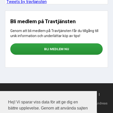
Tweets by travtjansten
Bli medlem på Travtjänsten
Genom att bli medlem på Travtjänsten får du tillgång till
unik information och underlättar köp av tips!
BLI MEDLEM NU
Sajtkarta
|
Om webbplatsen
|
Om cookies
|
Köpvillkor
|
Sporttjansten.se
Hej! Vi sparar viss data för att ge dig en
Tillhandahållare: Daytime Media House AB, Ansvarig utgivare: Andreas
Henriksson
bättre upplevelse. Genom att använda sajten
Copyright 2026 Daytime Media House AB 556763-4828