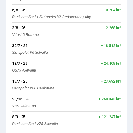
6/8 - 26
+ 10.704 kr!
Rank och Spel + Slutspelet V6 (reducerade) Åby
3/8 - 26
+ 2.268 kr!
V4 + LD Romme
30/7 - 26
+ 18.512 kr!
Slutspelet V6 Solvalla
18/7 - 26
+ 24.405 kr!
GS75 Axevalla
15/7 - 26
+ 23.692 kr!
Slutspelet-V86 Eskilstuna
20/12 - 25
+ 760.343 kr!
V85 Halmstad
8/3 - 25
+ 121.247 kr!
Rank och Spel V75 Axevalla