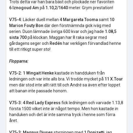
Trots detta var han bara bäst och plockade ner favoriten
6 Iznogoud Am
på
1.10,2/1640
meter. Grym prestation!
V75-4:
Läcker duell mellan
4 Margareta Tooma
samt
10
Marion Fouty Bon
där den förstnämnda gick iväg med
serien. Duon lämnade övriga 600 kvar och jag hade
1.08,5
sista 700
på klockan. Maggan har 8 raka segrar med
gårdagens seger och
Redén
har verkligen förvandlad henne
till ett ritkigt super sto!
Flopparna:
V75-2: 1 Wingait Henke
kastade in handduken från
ledningen och var inte alls bra. Vi trodde mycket på
11 X.Tour
men där stod inte allt rätt till och André sa även efter loppet
att banan inte passade honom.
V75-3: 4 Red Lady Express
fick ledningen och varvade 1.13,8
första 1500 vilket inte är något tempo. Men hon kastade in
handuken och det är inte samma tryck i henne som förra
året.
V75-3: Magnus Djuses
styrningen med
1 Donizetti
, jag