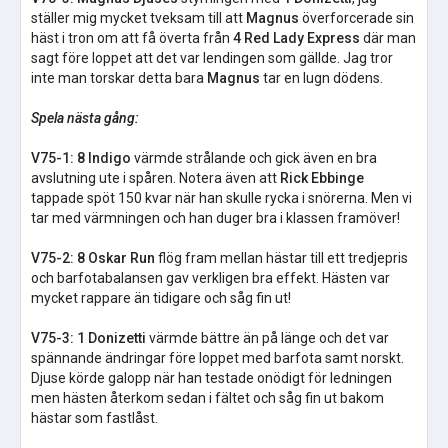
ställer mig mycket tveksam till att
Magnus
överforcerade sin
häst i tron om att få överta från
4 Red Lady Express
där man
sagt före loppet att det var lendingen som gällde. Jag tror
inte man torskar detta bara
Magnus
tar en lugn dödens.
Spela nästa gång:
V75-1: 8 Indigo
värmde strålande och gick även en bra
avslutning ute i spåren. Notera även att
Rick Ebbinge
tappade spöt 150 kvar när han skulle rycka i snörerna. Men vi
tar med värmningen och han duger bra i klassen framöver!
V75-2: 8 Oskar Run
flög fram mellan hästar till ett tredjepris
och barfotabalansen gav verkligen bra effekt. Hästen var
mycket rappare än tidigare och såg fin ut!
V75-3: 1 Donizetti
värmde bättre än på länge och det var
spännande ändringar före loppet med barfota samt norskt.
Djuse körde galopp när han testade onödigt för ledningen
men hästen återkom sedan i fältet och såg fin ut bakom
hästar som fastlåst.